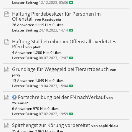
Letzter Beitrag
12.12.2023, 05:36
Haftung Pferdebesitzer für Personen im
Offenstall
von
Kassiopeia
26 Antworten
1.119 Hits
0 Likes
Letzter Beitrag
24.10.2023, 14:14
Haftung Stallbetreiber im Offenstall - verletztes
Pferd
von
pkef
4 Antworten
1.200 Hits
0 Likes
Letzter Beitrag
08.07.2023, 12:07
Grundlage für Wegegeld bei Tierarztbesuch
von
jerry
13 Antworten
1.049 Hits
0 Likes
Letzter Beitrag
19.04.2023, 15:04
Fortschreibung bei der FN nachVerkauf
von
*Vienna*
6 Antworten
970 Hits
0 Likes
Letzter Beitrag
07.02.2022, 19:59
Spitzhengst zur Körung vorbereitet
von
saphirblau
25 Antworten
2.962 Hits
0 Likes