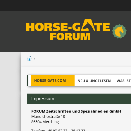
HORSE-GATE.COM
NEU & UNGELESEN
WAS IST
Impressum
FORUM Zeitschriften und Spezialmedien GmbH
Mandichostraße 18
86504 Merching
Telefon: +49 (0) 82 33 – 38 13 33