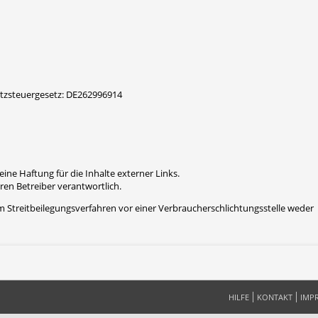
tzsteuergesetz: DE262996914
eine Haftung für die Inhalte externer Links.
eren Betreiber verantwortlich.
m Streitbeilegungsverfahren vor einer Verbraucherschlichtungsstelle weder v
HILFE
KONTAKT
IMP