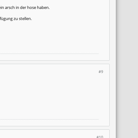
in arsch in der hose haben.
ügung zu stellen.
#9
#10