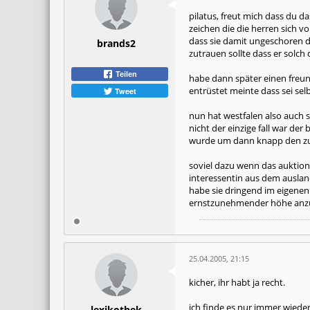
pilatus, freut mich dass du da
zeichen die die herren sich 
dass sie damit ungeschoren 
brands2
zutrauen sollte dass er solch
Teilen
habe dann später einen freun
entrüstet meinte dass sei se
Tweet
nun hat westfalen also auch s
nicht der einzige fall war de
wurde um dann knapp den zusc
soviel dazu wenn das auktion
interessentin aus dem ausland
habe sie dringend im eigenen 
ernstzunehmender höhe anzug
25.04.2005, 21:15
kicher, ihr habt ja recht.
ich finde es nur immer wied
lexikothek