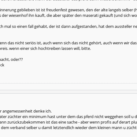
 erinnerung geblieben ist ist freudenfest gewesen, den der alte langels sel
s der wiesenhof ihn kauft, die aber später den maserati gekauft (und sich wo
h mal so einen fall gehabt, der ist dann aufgestanden, hat dem aussteller 
enn das nicht seriös ist, auch wenn sich das nicht gehört, auch wenn wir da
reis. wenn einer sich hochtreiben lassen will, bitte.
macht, oder??
uck
der angemessenheit denke ich.
vater züchter ein minimum hast unter dem das pferd nicht weggehen soll u d
dann zurückzubekommen ist das eine sache - aber wenn profis auf derart plum
nie dem verband selber u damit letztendlich wieder dem kleinen mann u zücht