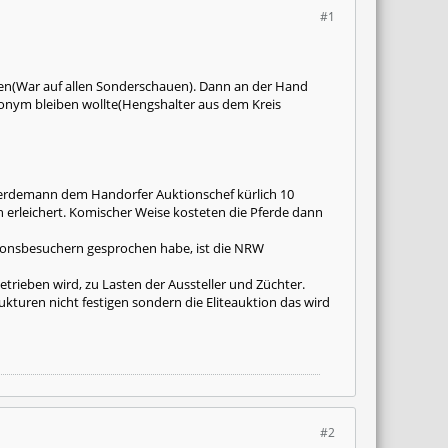
#1
allen(War auf allen Sonderschauen). Dann an der Hand
anonym bleiben wollte(Hengshalter aus dem Kreis
Pferdemann dem Handorfer Auktionschef kürlich 10
h erleichert. Komischer Weise kosteten die Pferde dann
ionsbesuchern gesprochen habe, ist die NRW
etrieben wird, zu Lasten der Aussteller und Züchter.
kturen nicht festigen sondern die Eliteauktion das wird
#2