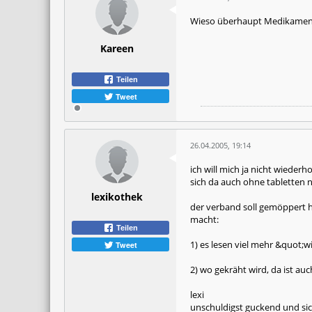
Wieso überhaupt Medikamente?
Kareen
Teilen
Tweet
26.04.2005, 19:14
ich will mich ja nicht wiede
sich da auch ohne tabletten 
lexikothek
der verband soll gemöppert h
macht:
Teilen
1) es lesen viel mehr &quot;w
Tweet
2) wo gekräht wird, da ist auc
lexi
unschuldigst guckend und si