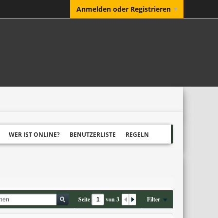
Anmelden oder Registrieren
WER IST ONLINE?
BENUTZERLISTE
REGELN
Seite
von
3
Filter