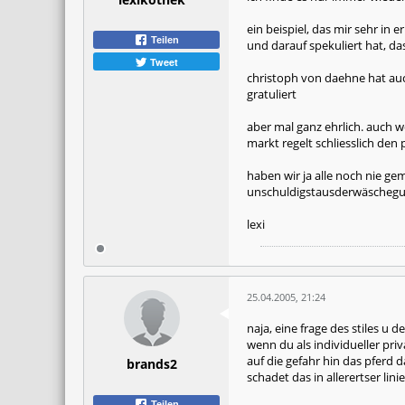
ein beispiel, das mir sehr in
Teilen
und darauf spekuliert hat, da
Tweet
christoph von daehne hat auc
gratuliert
aber mal ganz ehrlich. auch w
markt regelt schliesslich den p
haben wir ja alle noch nie ge
unschuldigstausderwäscheg
lexi
25.04.2005, 21:24
naja, eine frage des stiles u 
wenn du als individueller pri
auf die gefahr hin das pferd 
brands2
schadet das in allerertser li
Teilen