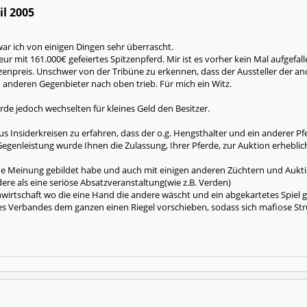
l 2005
war ich von einigen Dingen sehr überrascht.
ceur mit 161.000€ gefeiertes Spitzenpferd. Mir ist es vorher kein Mal aufgef
itzenpreis. Unschwer von der Tribüne zu erkennen, dass der Aussteller der 
m anderen Gegenbieter nach oben trieb. Für mich ein Witz.
de jedoch wechselten für kleines Geld den Besitzer.
s Insiderkreisen zu erfahren, dass der o.g. Hengsthalter und ein anderer 
egenleistung wurde Ihnen die Zulassung, Ihrer Pferde, zur Auktion erheblic
e Meinung gebildet habe und auch mit einigen anderen Züchtern und Aukt
dere als eine seriöse Absatzveranstaltung(wie z.B. Verden)
nwirtschaft wo die eine Hand die andere wäscht und ein abgekartetes Spiel g
es Verbandes dem ganzen einen Riegel vorschieben, sodass sich mafiose Stru