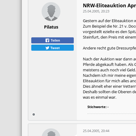
NRW-Eliteauktion Apri
25.04.2005, 20:23
Gestern auf der Eliteauktion 
Zum Beispiel die Nr. 21 v. Do
Pilatus
vorgestellt ezielte es den Sp
Steinfurt, den Preis mit eine
Teilen
Andere recht gute Dressurpfer
Tweet
Nach der Auktion war dann au
Pferde abgekauft haben. Als G
meistens auch noch viel Geld.
Nachdem ich mir meine eigen
Eliteauktion für mich alles an
Dies ähnelt eher einer Vetter
Deshalb sollten die Oberen d
was es einmal war.
Stichworte:
-
25.04.2005, 20:44