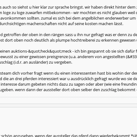
s auch so siehst u hier klar zur sprache bringst. wir haben direkt hinter dem
von loge zu loge zuwarfen mitbekommen - wir mochten es nicht glauben weil
davonkommen sollten. zumal es sich bei dem angelblichen enderwerber um
 durchsichtigen machenschaften nicht auf seine kosten machen lässt.
d getroffen der oben in den rängen sass u ihn nur gefragt was er denn zu d
lbst dort oben noch deutlich als plumpe hochtreiberei zu erkennen gewesen 
einen auktions-&quot;heck&quot;meck - ich bin gespannt ob sie sich dafür fe
r bewusst zu einer gewissen preisgrenze (u.a. anderem von angestellten (&#33
hlag (i.d.r. an ausländer) zu vergeben.
steam dich vorher fragt wenn du einen interessenten hast bis wohin der den
 die an drei pferden interessiert war u ausdrücklich gefragt wurde wo sie den
interesse darum gebeten nichts dazu zu sagen oder aber (wie eine freundin es
eben. wenn dann der aussteller dort oben selber den zuschlag bekommt - w
er schön anzusehen, wenn der aussteller das pferd dann wiederbekommt *ü