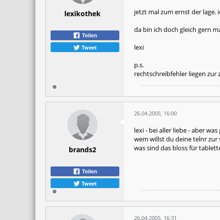
jetzt mal zum ernst der lage
lexikothek
da bin ich doch gleich gern 
Teilen
lexi
Tweet
p.s.
rechtschreibfehler liegen zur
26.04.2005, 16:00
lexi - bei aller liebe - aber w
wem willst du deine telnr zu
was sind das bloss für tablett
brands2
Teilen
Tweet
26.04.2005, 16:31