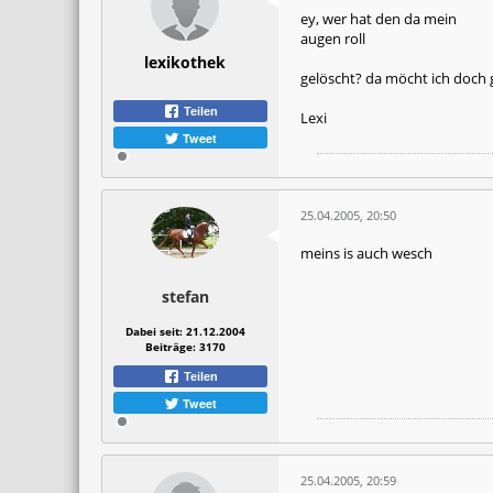
ey, wer hat den da mein
augen roll
lexikothek
gelöscht? da möcht ich doch 
Teilen
Lexi
Tweet
25.04.2005, 20:50
meins is auch wesch
stefan
Dabei seit:
21.12.2004
Beiträge:
3170
Teilen
Tweet
25.04.2005, 20:59