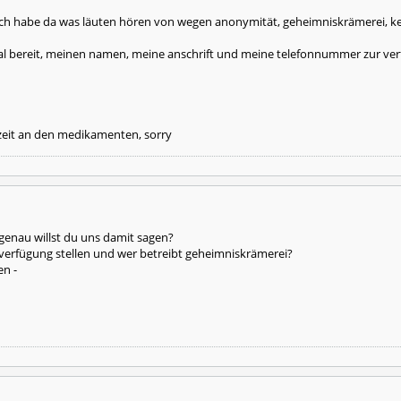
. ich habe da was läuten hören von wegen anonymität, geheimniskrämerei, ke
mal bereit, meinen namen, meine anschrift und meine telefonnummer zur verf
 zeit an den medikamenten, sorry
as genau willst du uns damit sagen?
r verfügung stellen und wer betreibt geheimniskrämerei?
en -