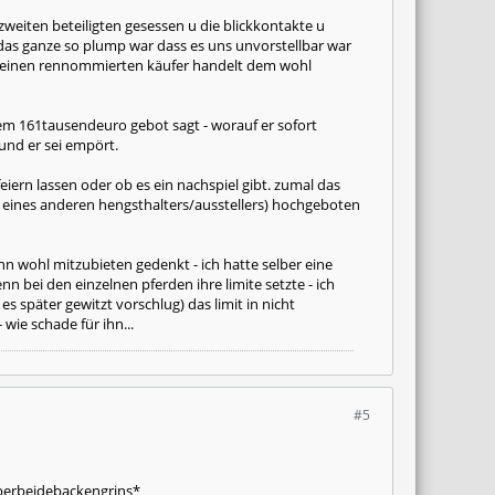
 zweiten beteiligten gesessen u die blickkontakte u
 das ganze so plump war dass es uns unvorstellbar war
 einen rennommierten käufer handelt dem wohl
em 161tausendeuro gebot sagt - worauf er sofort
und er sei empört.
iern lassen oder ob es ein nachspiel gibt. zumal das
eines anderen hengsthalters/ausstellers) hochgeboten
n wohl mitzubieten gedenkt - ich hatte selber eine
n bei den einzelnen pferden ihre limite setzte - ich
 später gewitzt vorschlug) das limit in nicht
ie schade für ihn...
#5
berbeidebackengrins*