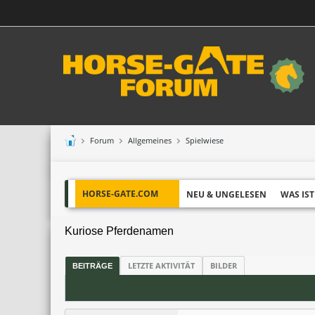
Forum
Allgemeines
Spielwiese
HORSE-GATE.COM
NEU & UNGELESEN
WAS IST
Kuriose Pferdenamen
LETZTE AKTIVITÄT
BILDER
BEITRÄGE