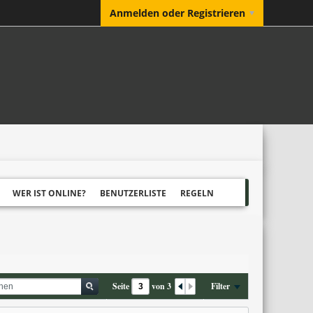
Anmelden oder Registrieren
WER IST ONLINE?
BENUTZERLISTE
REGELN
Seite
von
3
Filter