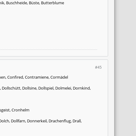
nik, Buschheide, Büste, Butterblume
#45
lchen, Confired, Contramiene, Cormädel
ollschütt, Dollsine, Dollspiel, Dolmelei, Dornkind,
psgeist, Cronhelm
ch, Dollfarn, Donnerkeil, Drachenflug, Drall,