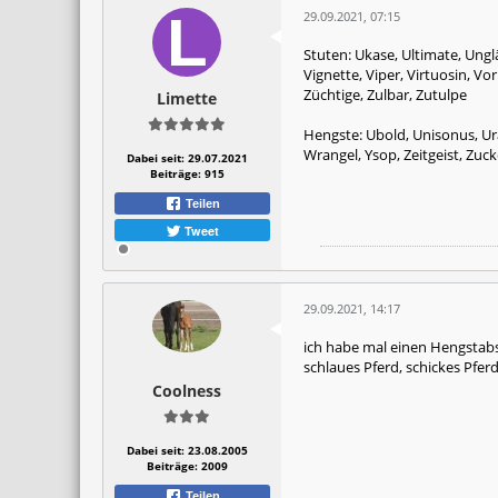
29.09.2021, 07:15
Stuten: Ukase, Ultimate, Ungl
Vignette, Viper, Virtuosin, V
Züchtige, Zulbar, Zutulpe
Limette
Hengste: Ubold, Unisonus, Ura
Wrangel, Ysop, Zeitgeist, Zuc
Dabei seit:
29.07.2021
Beiträge:
915
Teilen
Tweet
29.09.2021, 14:17
ich habe mal einen Hengstabs
schlaues Pferd, schickes Pferd
Coolness
Dabei seit:
23.08.2005
Beiträge:
2009
Teilen