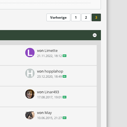
Vorherige
1
2
3
von
Limette
21.11.2022, 18:12
von
hopplahop
23.12.2020, 18:49
von
Linar493
17.08.2017, 19:01
von
May
10.06.2015, 21:27