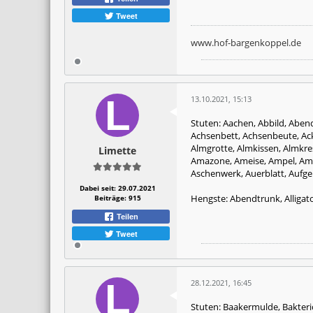
Tweet
www.hof-bargenkoppel.de
13.10.2021, 15:13
Stuten: Aachen, Abbild, Aben
Achsenbett, Achsenbeute, Acker
Almgrotte, Almkissen, Almkres
Limette
Amazone, Ameise, Ampel, Amse
Aschenwerk, Auerblatt, Aufge
Dabei seit:
29.07.2021
Hengste: Abendtrunk, Alligator
Beiträge:
915
Teilen
Tweet
28.12.2021, 16:45
Stuten: Baakermulde, Bakter