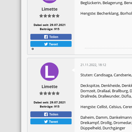
Beglückerin, Belagerung, Ben
Limette
Hengste: Becherklang, Borhol
Dabei seit:
29.07.2021
Beiträge:
915
Teilen
Tweet
21.11.2022, 18:12
Stuten: Candisaga, Candserie,
Deckspitze, Denkheide, Denkki
Limette
Dornzeit, Drallaal, Brallburg,
Drallrede, Drallwunder, Düfl
Dabei seit:
29.07.2021
Hengste: Cellist, Celsius, C
Beiträge:
915
Teilen
Daheim, Damm, Dankelmann, Da
Tweet
Dreikampf, Drollig, Dromedar
Düppelheld, Durchgänger