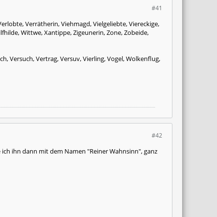
#41
erlobte, Verrätherin, Viehmagd, Vielgeliebte, Viereckige,
fhilde, Wittwe, Xantippe, Zigeunerin, Zone, Zobeide,
h, Versuch, Vertrag, Versuv, Vierling, Vogel, Wolkenflug,
#42
be ich ihn dann mit dem Namen "Reiner Wahnsinn", ganz