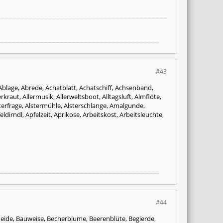
#43
blage, Abrede, Achatblatt, Achatschiff, Achsenband,
kraut, Allermusik, Allerweltsboot, Alltagsluft, Almflöte,
terfrage, Alstermühle, Alsterschlange, Amalgunde,
ndl, Apfelzeit, Aprikose, Arbeitskost, Arbeitsleuchte,
#44
ide, Bauweise, Becherblume, Beerenblüte, Begierde,