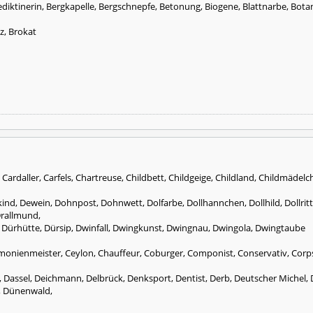
ediktinerin, Bergkapelle, Bergschnepfe, Betonung, Biogene, Blattnarbe, Bota
z, Brokat
 Cardaller, Carfels, Chartreuse, Childbett, Childgeige, Childland, Childmäde
nd, Dewein, Dohnpost, Dohnwett, Dolfarbe, Dollhannchen, Dollhild, Dollritt, D
 Drallmund,
a, Dürhütte, Dürsip, Dwinfall, Dwingkunst, Dwingnau, Dwingola, Dwingtaube
eremonienmeister, Ceylon, Chauffeur, Coburger, Componist, Conservativ, Cor
ssel, Deichmann, Delbrück, Denksport, Dentist, Derb, Deutscher Michel, Dol
, Dünenwald,