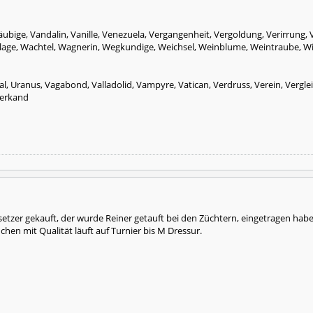
äubige, Vandalin, Vanille, Venezuela, Vergangenheit, Vergoldung, Verirrung, V
orlage, Wachtel, Wagnerin, Wegkundige, Weichsel, Weinblume, Weintraube, Wil
l, Uranus, Vagabond, Valladolid, Vampyre, Vatican, Verdruss, Verein, Vergleic
kerkand
etzer gekauft, der wurde Reiner getauft bei den Züchtern, eingetragen ha
chen mit Qualität läuft auf Turnier bis M Dressur.