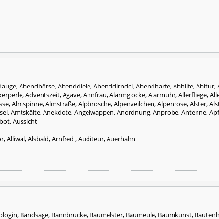
dauge, Abendbörse, Abenddiele, Abenddirndel, Abendharfe, Abhilfe, Abitur, A
perle, Adventszeit, Agave, Ahnfrau, Alarmglocke, Alarmuhr, Allerfliege, Aller
se, Almspinne, Almstraße, Alpbrosche, Alpenveilchen, Alpenrose, Alster, Als
l, Amtskälte, Anekdote, Angelwappen, Anordnung, Anprobe, Antenne, Apfeldir
bot, Aussicht
, Alliwal, Alsbald, Arnfred , Auditeur, Auerhahn
iologin, Bandsäge, Bannbrücke, Baumelster, Baumeule, Baumkunst, Bautenhe