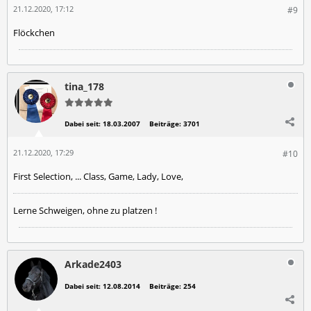
21.12.2020, 17:12
#9
Flöckchen
tina_178
Dabei seit:
18.03.2007
Beiträge:
3701
21.12.2020, 17:29
#10
First Selection, ... Class, Game, Lady, Love,
Lerne Schweigen, ohne zu platzen !
Arkade2403
Dabei seit:
12.08.2014
Beiträge:
254