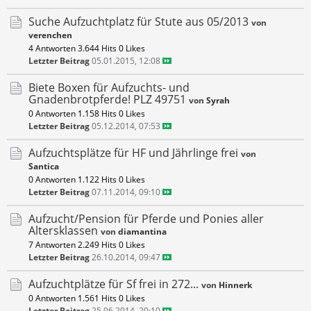
Suche Aufzuchtplatz für Stute aus 05/2013
von
verenchen
4 Antworten
3.644 Hits
0 Likes
Letzter Beitrag
05.01.2015, 12:08
Biete Boxen für Aufzuchts- und
Gnadenbrotpferde! PLZ 49751
von
Syrah
0 Antworten
1.158 Hits
0 Likes
Letzter Beitrag
05.12.2014, 07:53
Aufzuchtsplätze für HF und Jährlinge frei
von
Santica
0 Antworten
1.122 Hits
0 Likes
Letzter Beitrag
07.11.2014, 09:10
Aufzucht/Pension für Pferde und Ponies aller
Altersklassen
von
diamantina
7 Antworten
2.249 Hits
0 Likes
Letzter Beitrag
26.10.2014, 09:47
Aufzuchtplätze für Sf frei in 272...
von
Hinnerk
0 Antworten
1.561 Hits
0 Likes
Letzter Beitrag
25.06.2014, 20:10