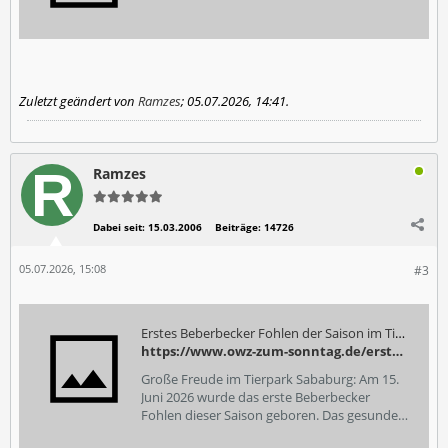
Zuletzt geändert von
Ramzes
;
05.07.2026, 14:41
.
Ramzes
Dabei seit:
15.03.2006
Beiträge:
14726
05.07.2026, 15:08
#3
Erstes Beberbecker Fohlen der Saison im Tierpark Sababurg geboren | OWZ zum Sonntag
https://www.owz-zum-sonntag.de/erstes-beberbecker-fohlen-der-saison-im-tierpark-sababurg-geboren/cnt-id-ps-8a6434fc-3b8e-4bb6-8bbf-6084468323e7
Große Freude im Tierpark Sababurg: Am 15.
Juni 2026 wurde das erste Beberbecker
Fohlen dieser Saison geboren. Das gesunde
Hengstfohlen stammt von dem Hengst