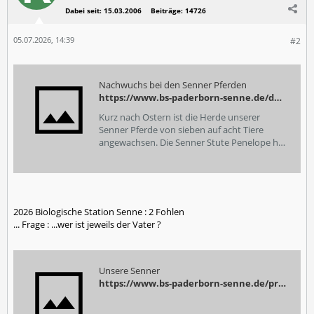
Dabei seit:
15.03.2006
Beiträge:
14726
05.07.2026, 14:39
#2
Nachwuchs bei den Senner Pferden
https://www.bs-paderborn-senne.de/detail/nachwuchs-bei-den-senner-pferden/
Kurz nach Ostern ist die Herde unserer
Senner Pferde von sieben auf acht Tiere
angewachsen. Die Senner Stute Penelope hat
mit 16 Jahren auf der Winterweide am
Heideweg in Sennelager ihr erstes Fohlen zur
Welt gebracht. Wir freuen uns sehr, dass
2026 Biologische Station Senne : 2 Fohlen
... Frage : ...wer ist jeweils der Vater ?
Unsere Senner
https://www.bs-paderborn-senne.de/projekte/beweidung/senner-pferde/unsere-senner/