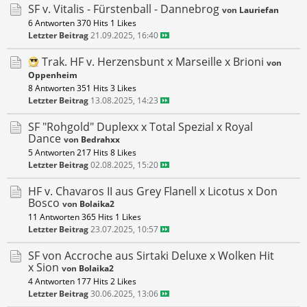
SF v. Vitalis - Fürstenball - Dannebrog
von
Lauriefan
6 Antworten
370 Hits
1 Likes
Letzter Beitrag
21.09.2025, 16:40
Trak. HF v. Herzensbunt x Marseille x Brioni
von
Oppenheim
8 Antworten
351 Hits
3 Likes
Letzter Beitrag
13.08.2025, 14:23
SF "Rohgold" Duplexx x Total Spezial x Royal
Dance
von
Bedrahxx
5 Antworten
217 Hits
8 Likes
Letzter Beitrag
02.08.2025, 15:20
HF v. Chavaros II aus Grey Flanell x Licotus x Don
Bosco
von
Bolaika2
11 Antworten
365 Hits
1 Likes
Letzter Beitrag
23.07.2025, 10:57
SF von Accroche aus Sirtaki Deluxe x Wolken Hit
x Sion
von
Bolaika2
4 Antworten
177 Hits
2 Likes
Letzter Beitrag
30.06.2025, 13:06