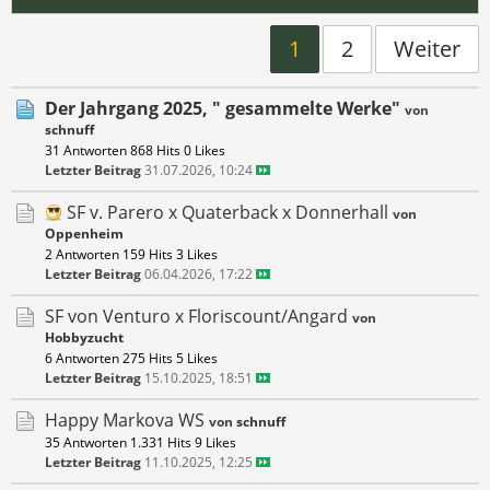
1
2
Weiter
Der Jahrgang 2025, " gesammelte Werke"
von
schnuff
31 Antworten
868 Hits
0 Likes
Letzter Beitrag
31.07.2026, 10:24
SF v. Parero x Quaterback x Donnerhall
von
Oppenheim
2 Antworten
159 Hits
3 Likes
Letzter Beitrag
06.04.2026, 17:22
SF von Venturo x Floriscount/Angard
von
Hobbyzucht
6 Antworten
275 Hits
5 Likes
Letzter Beitrag
15.10.2025, 18:51
Happy Markova WS
von
schnuff
35 Antworten
1.331 Hits
9 Likes
Letzter Beitrag
11.10.2025, 12:25